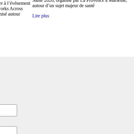
Santé 2026, organisé par La Provence à Marseille,
per à l’événement
autour d’un sujet majeur de santé
works Across
nisé autour
Lire plus