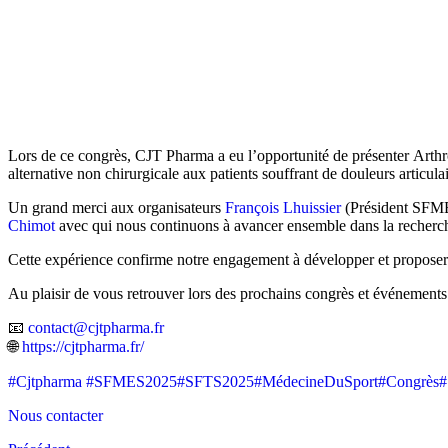
Lors de ce congrès, CJT Pharma a eu l’opportunité de présenter Arthro
alternative non chirurgicale aux patients souffrant de douleurs articula
Un grand merci aux organisateurs
François Lhuissier
(Président SFM
Chimot
avec qui nous continuons à avancer ensemble dans la recherche
Cette expérience confirme notre engagement à développer et proposer de
Au plaisir de vous retrouver lors des prochains congrès et événements 
📧
contact@cjtpharma.fr
🌐
https://cjtpharma.fr/
#Cjtpharma
#SFMES2025
#SFTS2025
#MédecineDuSport
#Congrès
#
Nous contacter