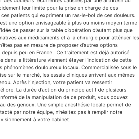
ur des douleurs récurrentes causées par une arthrose du
idement leur limite pour la prise en charge de ces
r ces patients qui expriment un ras-le-bol de ces douleurs.
que est une option envisageable à plus ou moins moyen terme
’idée de passer sur la table d’opération d’autant plus que
atives aux médicaments et à la chirurgie pour atténuer les
 n’êtes pas en mesure de proposer d’autres options
e depuis peu en France. Ce traitement est déjà autorisé
dans la littérature viennent étayer l’indication de cette
er les phénomènes douloureux locaux. Commercialisée sous le
ise sur le marché, les essais cliniques arrivent aux mêmes
ou. Après l’injection, votre patient va ressentir
liore. La durée d’action du principe actif de plusieurs
é informé de la manipulation de ce produit, vous pouvez
eau des genoux. Une simple anesthésie locale permet de
ntacté par notre équipe, n’hésitez pas à remplir notre
visionnement à votre cabinet.