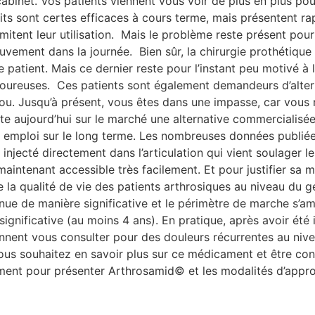
abinet. Vos patients viennent vous voir de plus en plus po
s sont certes efficaces à cours terme, mais présentent rap
imitent leur utilisation. Mais le problème reste présent pou
 mouvement dans la journée. Bien sûr, la chirurgie prothéti
patient. Mais ce dernier reste pour l’instant peu motivé à l
loureuses. Ces patients sont également demandeurs d’altern
enou. Jusqu’à présent, vous êtes dans une impasse, car vous
ste aujourd’hui sur le marché une alternative commercialisé
n emploi sur le long terme. Les nombreuses données publiées 
té injecté directement dans l’articulation qui vient soulag
intenant accessible très facilement. Et pour justifier sa m
a qualité de vie des patients arthrosiques au niveau du gen
ue de manière significative et le périmètre de marche s’amé
significative (au moins 4 ans). En pratique, après avoir ét
nnent vous consulter pour des douleurs récurrentes au niv
i vous souhaitez en savoir plus sur ce médicament et être co
ment pour présenter Arthrosamid© et les modalités d’appro