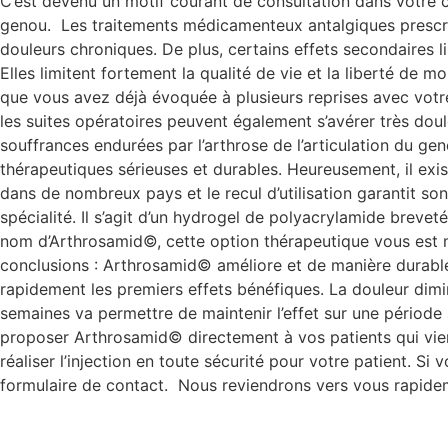
C’est devenu un motif courant de consultation dans votre c
genou. Les traitements médicamenteux antalgiques prescrit
douleurs chroniques. De plus, certains effets secondaires l
Elles limitent fortement la qualité de vie et la liberté de
que vous avez déjà évoquée à plusieurs reprises avec votre 
les suites opératoires peuvent également s’avérer très dou
souffrances endurées par l’arthrose de l’articulation du g
thérapeutiques sérieuses et durables. Heureusement, il exi
dans de nombreux pays et le recul d’utilisation garantit so
spécialité. Il s’agit d’un hydrogel de polyacrylamide breve
nom d’Arthrosamid©, cette option thérapeutique vous est ma
conclusions : Arthrosamid© améliore et de manière durable l
rapidement les premiers effets bénéfiques. La douleur dimin
semaines va permettre de maintenir l’effet sur une période 
proposer Arthrosamid© directement à vos patients qui vie
réaliser l’injection en toute sécurité pour votre patient. S
formulaire de contact. Nous reviendrons vers vous rapide